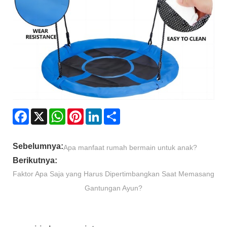
Facebook
X
WhatsApp
Pinterest
LinkedIn
Share
Sebelumnya:
Apa manfaat rumah bermain untuk anak?
Berikutnya:
Faktor Apa Saja yang Harus Dipertimbangkan Saat Memasang
Gantungan Ayun?