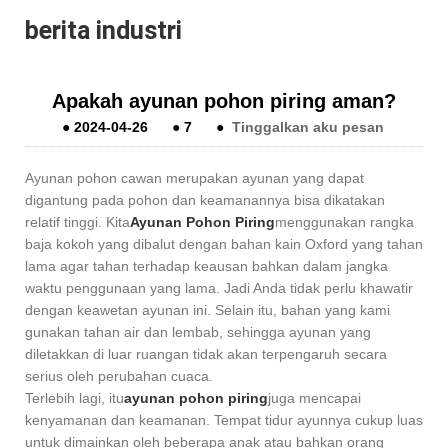
berita industri
Apakah ayunan pohon piring aman?
●
2024-04-26
●
7
●
Tinggalkan aku pesan
Ayunan pohon cawan merupakan ayunan yang dapat
digantung pada pohon dan keamanannya bisa dikatakan
relatif tinggi. Kita
Ayunan Pohon Piring
menggunakan rangka
baja kokoh yang dibalut dengan bahan kain Oxford yang tahan
lama agar tahan terhadap keausan bahkan dalam jangka
waktu penggunaan yang lama. Jadi Anda tidak perlu khawatir
dengan keawetan ayunan ini. Selain itu, bahan yang kami
gunakan tahan air dan lembab, sehingga ayunan yang
diletakkan di luar ruangan tidak akan terpengaruh secara
serius oleh perubahan cuaca.
Terlebih lagi, itu
ayunan pohon piring
juga mencapai
kenyamanan dan keamanan. Tempat tidur ayunnya cukup luas
untuk dimainkan oleh beberapa anak atau bahkan orang