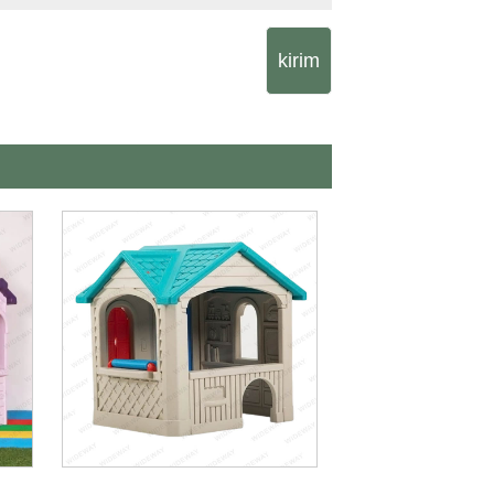
kirim