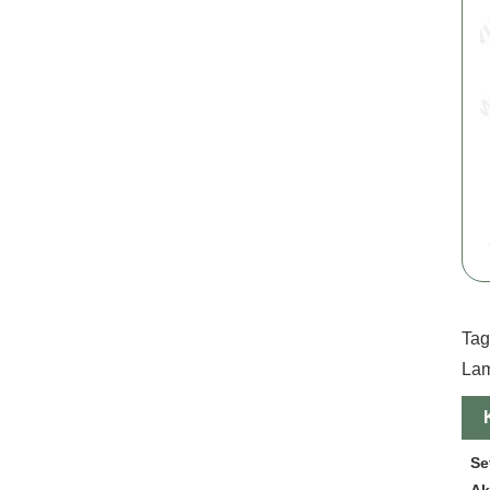
Tag
La
Se