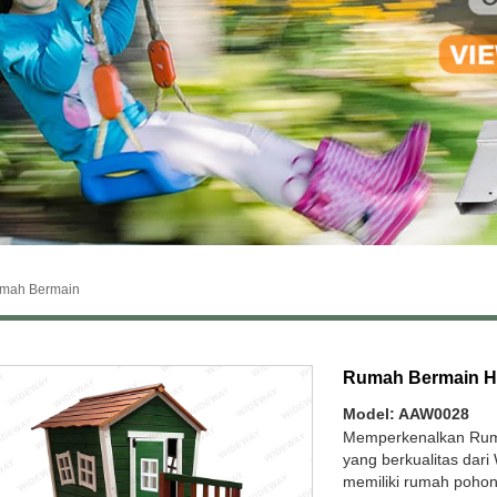
mah Bermain
Rumah Bermain H
Model: AAW0028
Memperkenalkan Rum
yang berkualitas dar
memiliki rumah pohon s