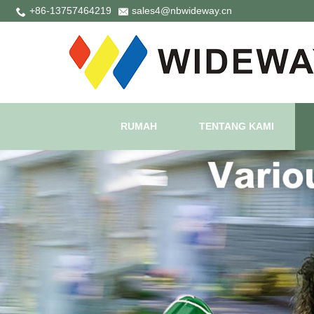
+86-13757464219
sales4@nbwideway.cn
RUMAH
TENTANG KAMI