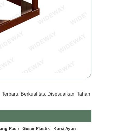
Terbaru, Berkualitas, Disesuaikan, Tahan
ang Pasir
Geser Plastik
Kursi Ayun