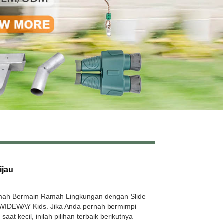
Live
ijau
ah Bermain Ramah Lingkungan dengan Slide
i WIDEWAY Kids. Jika Anda pernah bermimpi
aat kecil, inilah pilihan terbaik berikutnya—