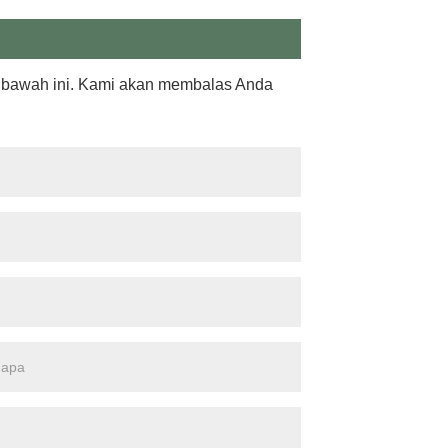
i bawah ini. Kami akan membalas Anda