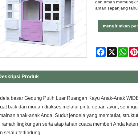
dan aman memungkin
aman sepanjang tahu
mengirimkan pe
Facebook
X
Wha
Deskripsi Produk
dela besar Gedung Putih Luar Ruangan Kayu Anak-Anak WID
gat baik dan mudah diakses melalui pintu depan ayun, sehi
mainan anak-anak Anda. Sudut jendela yang membulat, struktur 
 ramah lingkungan serta atap tahan cuaca memberi Anda kete
n selalu terlindungi.