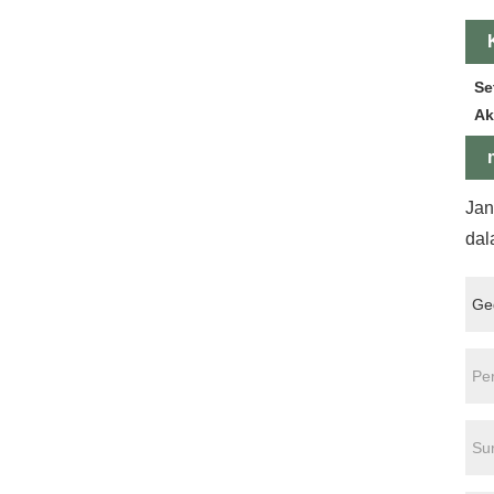
Se
Ak
Jan
dal